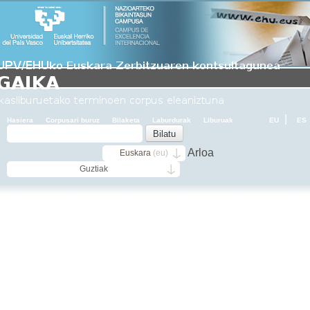
|
Hasiera
Corpusari buruz
Bilaketa
Laburdurak
Liburuak
EU
ES
Arloa
Euskara
(eu)
Guztiak